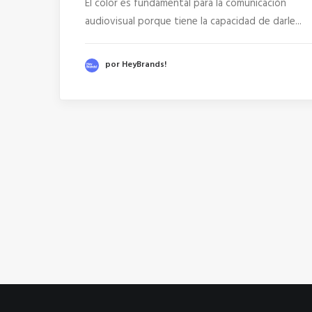
El color es fundamental para la comunicación
audiovisual porque tiene la capacidad de darle...
por HeyBrands!