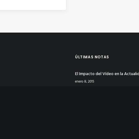
ÚLTIMAS NOTAS
El Impacto del Vídeo en la Actuali
enero 8, 2015
Tu Identidad Corporativa en Rede
Sociales
enero 8, 2015
La Psicología del Color en Publicid
Logotipos
enero 4, 2015