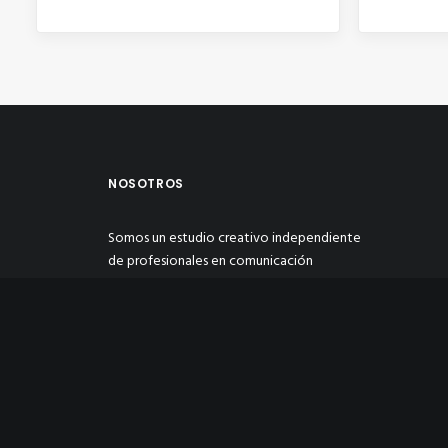
NOSOTROS
Somos un estudio creativo independiente
de profesionales en comunicación
multimedia y publicidad, enfocado en
transformar y dar soluciones creativas de
manera personalizada a las necesidades de
nuestros clientes con estrategias
eficientes para hacer crecer su negocio.