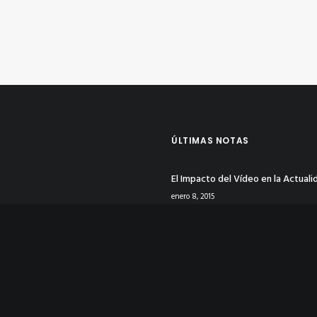
ÚLTIMAS NOTAS
El Impacto del Vídeo en la Actuali
enero 8, 2015
Tu Identidad Corporativa en Rede
Sociales
enero 8, 2015
La Psicología del Color en Publicid
Logotipos
enero 4, 2015