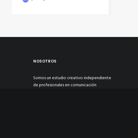
NOSOTROS
Somos un estudio creativo independiente
de profesionales en comunicación
multimedia y publicidad, enfocado en
transformar y dar soluciones creativas de
manera personalizada a las necesidades de
nuestros clientes con estrategias
eficientes para hacer crecer su negocio.