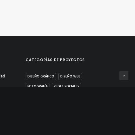
CATEGORÍAS DE PROYECTOS
dad
DISEÑO GRÁFICO
DISEÑO WEB
FOTOGRAFÍA
REDES SOCIALES
s
VÍDEO & POST PRODUCCIÓN
ad y