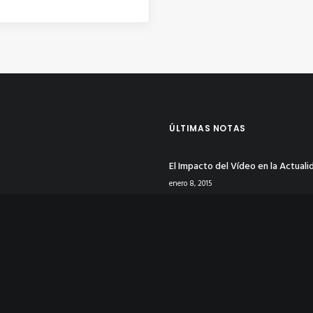
ÚLTIMAS NOTAS
El Impacto del Vídeo en la Actuali
enero 8, 2015
Tu Identidad Corporativa en Rede
Sociales
enero 8, 2015
La Psicología del Color en Publicid
Logotipos
enero 4, 2015