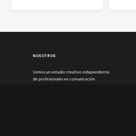
NOSOTROS
Somos un estudio creativo independiente
de profesionales en comunicación
multimedia y publicidad, enfocado en
transformar y dar soluciones creativas de
manera personalizada a las necesidades de
nuestros clientes con estrategias
eficientes para hacer crecer su negocio.