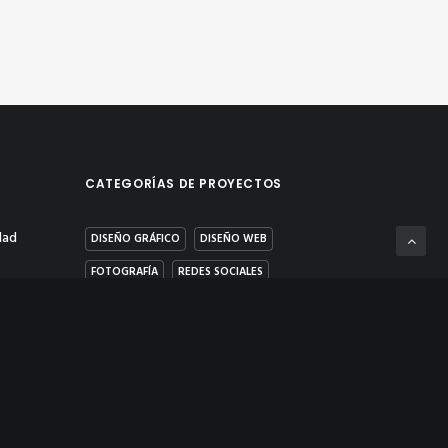
CATEGORÍAS DE PROYECTOS
dad
DISEÑO GRÁFICO
DISEÑO WEB
FOTOGRAFÍA
REDES SOCIALES
s
VÍDEO & POST PRODUCCIÓN
ad y