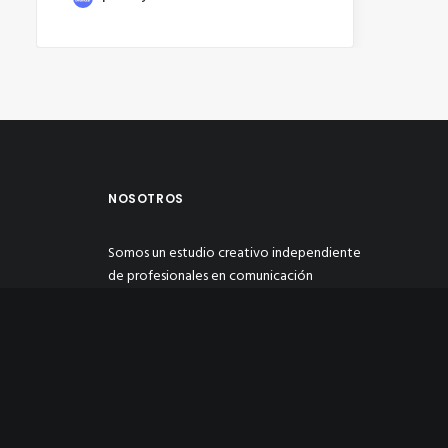
NOSOTROS
Somos un estudio creativo independiente
de profesionales en comunicación
multimedia y publicidad, enfocado en
transformar y dar soluciones creativas de
manera personalizada a las necesidades de
nuestros clientes con estrategias
eficientes para hacer crecer su negocio.