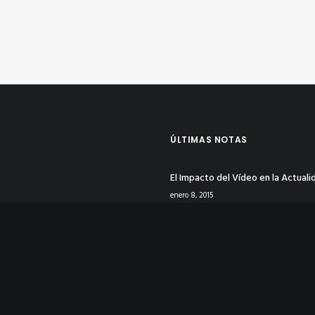
ÚLTIMAS NOTAS
El Impacto del Vídeo en la Actuali
enero 8, 2015
Tu Identidad Corporativa en Rede
Sociales
enero 8, 2015
La Psicología del Color en Publicid
Logotipos
enero 4, 2015