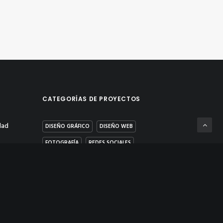
CATEGORÍAS DE PROYECTOS
dad
DISEÑO GRÁFICO
DISEÑO WEB
FOTOGRAFÍA
REDES SOCIALES
s
VÍDEO & POST PRODUCCIÓN
ad y