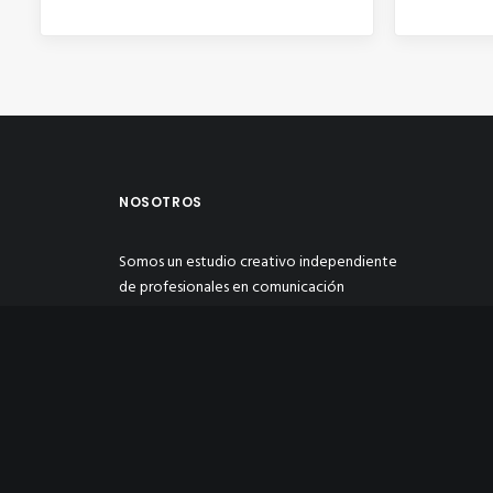
NOSOTROS
Somos un estudio creativo independiente
de profesionales en comunicación
multimedia y publicidad, enfocado en
transformar y dar soluciones creativas de
manera personalizada a las necesidades de
nuestros clientes con estrategias
eficientes para hacer crecer su negocio.