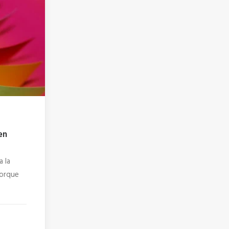
en
a la
porque