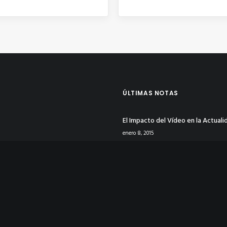
ÚLTIMAS NOTAS
El Impacto del Vídeo en la Actuali
enero 8, 2015
Tu Identidad Corporativa en Rede
Sociales
enero 8, 2015
La Psicología del Color en Publicid
Logotipos
enero 4, 2015