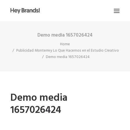
Demo media 1657026424
HEY
Home
CONÓCENOS
Publicidad Monterrey Lo Que Hacemos en el Estudio Creativo
¿QUÉ HACEMOS?
Demo media 1657026424
PROYECTOS
BLOG
ESCRÍBENOS
Demo media
1657026424