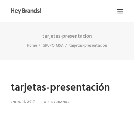
tarjetas-presentación
HEY
Home
GRUPO MSA
tarjetas-presentación
CONÓCENOS
¿QUÉ HACEMOS?
PROYECTOS
BLOG
tarjetas-presentación
ESCRÍBENOS
ENERO 11, 2017
|
POR
HEYBRANDS!