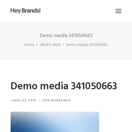
Demo media 341050663
HEY
Home
GRUPO MSA
Demo media 341050663
CONÓCENOS
¿QUÉ HACEMOS?
PROYECTOS
BLOG
Demo media 341050663
ESCRÍBENOS
JUNIO 22, 2015
|
POR
HEYBRANDS!