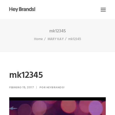
mk12345
HEY
Home
MARY KAY
mk12345
CONÓCENOS
¿QUÉ HACEMOS?
PROYECTOS
BLOG
mk12345
ESCRÍBENOS
FEBRERO 15, 2017
|
POR
HEYBRANDS!