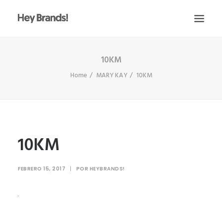
10KM
HEY
Home
MARY KAY
10KM
CONÓCENOS
¿QUÉ HACEMOS?
PROYECTOS
BLOG
10KM
ESCRÍBENOS
FEBRERO 15, 2017
|
POR
HEYBRANDS!