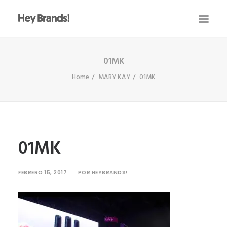
01MK
HEY
Home
MARY KAY
01MK
CONÓCENOS
¿QUÉ HACEMOS?
PROYECTOS
BLOG
01MK
ESCRÍBENOS
FEBRERO 15, 2017
|
POR
HEYBRANDS!