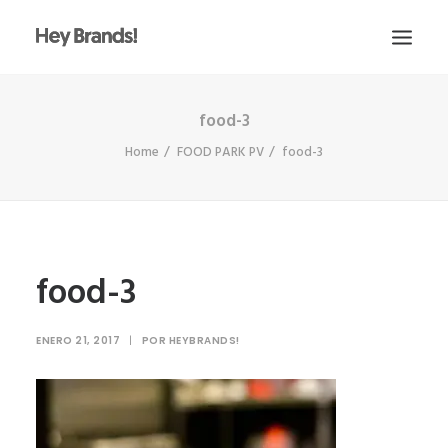
food-3
HEY
Home
FOOD PARK PV
food-3
CONÓCENOS
¿QUÉ HACEMOS?
PROYECTOS
BLOG
food-3
ESCRÍBENOS
ENERO 21, 2017
|
POR
HEYBRANDS!