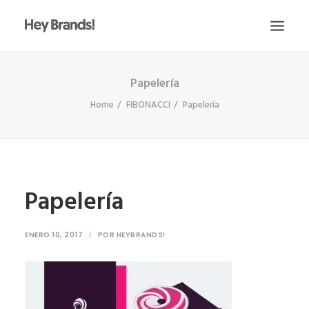
Papelería
HEY
Home
FIBONACCI
Papelería
CONÓCENOS
¿QUÉ HACEMOS?
PROYECTOS
BLOG
Papelería
ESCRÍBENOS
ENERO 10, 2017
|
POR
HEYBRANDS!