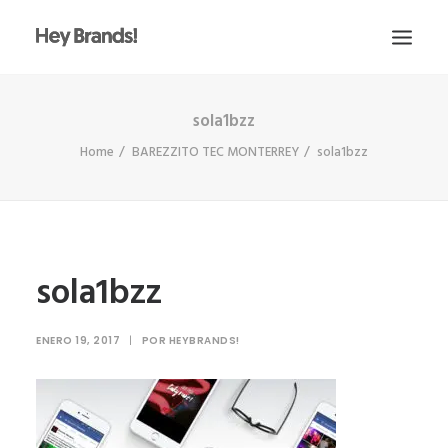
sola1bzz
HEY
Home
BAREZZITO TEC MONTERREY
sola1bzz
CONÓCENOS
¿QUÉ HACEMOS?
PROYECTOS
BLOG
sola1bzz
ESCRÍBENOS
ENERO 19, 2017
|
POR
HEYBRANDS!