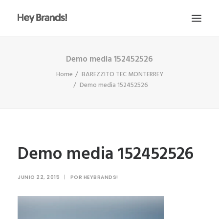
Demo media 152452526
HEY
Home
BAREZZITO TEC MONTERREY
CONÓCENOS
Demo media 152452526
¿QUÉ HACEMOS?
PROYECTOS
BLOG
Demo media 152452526
ESCRÍBENOS
JUNIO 22, 2015
|
POR
HEYBRANDS!