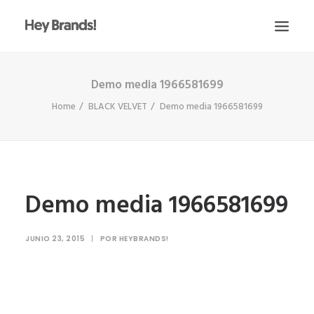
Demo media 1966581699
HEY
Home
BLACK VELVET
Demo media 1966581699
CONÓCENOS
¿QUÉ HACEMOS?
PROYECTOS
BLOG
Demo media 1966581699
ESCRÍBENOS
JUNIO 23, 2015
|
POR
HEYBRANDS!