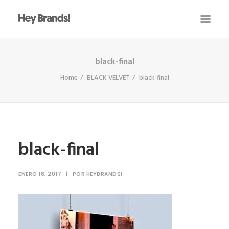
black-final
HEY
Home
BLACK VELVET
black-final
CONÓCENOS
¿QUÉ HACEMOS?
PROYECTOS
BLOG
black-final
ESCRÍBENOS
ENERO 18, 2017
|
POR
HEYBRANDS!