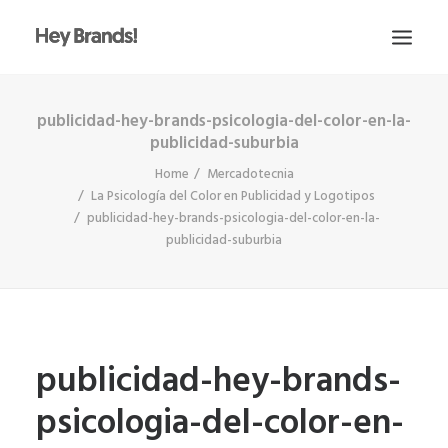
publicidad-hey-brands-psicologia-del-color-en-la-
HEY
publicidad-suburbia
CONÓCENOS
Home
Mercadotecnia
¿QUÉ HACEMOS?
La Psicología del Color en Publicidad y Logotipos
publicidad-hey-brands-psicologia-del-color-en-la-
PROYECTOS
publicidad-suburbia
BLOG
ESCRÍBENOS
publicidad-hey-brands-
psicologia-del-color-en-