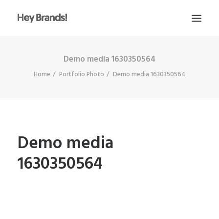
Demo media 1630350564
HEY
Home
Portfolio Photo
Demo media 1630350564
CONÓCENOS
¿QUÉ HACEMOS?
PROYECTOS
BLOG
Demo media
ESCRÍBENOS
1630350564