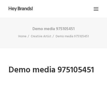
Demo media 975105451
HEY
Home
Creative Artist
Demo media 975105451
CONÓCENOS
¿QUÉ HACEMOS?
PROYECTOS
BLOG
Demo media 975105451
ESCRÍBENOS