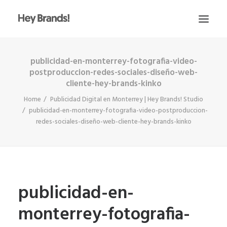
publicidad-en-monterrey-fotografia-video-
HEY
postproduccion-redes-sociales-diseño-web-
CONÓCENOS
cliente-hey-brands-kinko
¿QUÉ HACEMOS?
Home
Publicidad Digital en Monterrey | Hey Brands! Studio
publicidad-en-monterrey-fotografia-video-postproduccion-
PROYECTOS
redes-sociales-diseño-web-cliente-hey-brands-kinko
BLOG
ESCRÍBENOS
publicidad-en-
monterrey-fotografia-