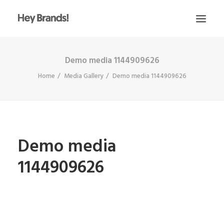
Demo media 1144909626
HEY
Home
Media Gallery
Demo media 1144909626
CONÓCENOS
¿QUÉ HACEMOS?
PROYECTOS
BLOG
Demo media
ESCRÍBENOS
1144909626