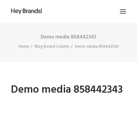
Demo media 858442343
HEY
Home
Blog Boxed Column
Demo media 858442343
CONÓCENOS
¿QUÉ HACEMOS?
PROYECTOS
BLOG
Demo media 858442343
ESCRÍBENOS