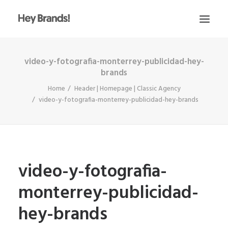
video-y-fotografia-monterrey-publicidad-hey-
HEY
brands
CONÓCENOS
Home
Header | Homepage | Classic Agency
¿QUÉ HACEMOS?
video-y-fotografia-monterrey-publicidad-hey-brands
PROYECTOS
BLOG
ESCRÍBENOS
video-y-fotografia-
monterrey-publicidad-
hey-brands