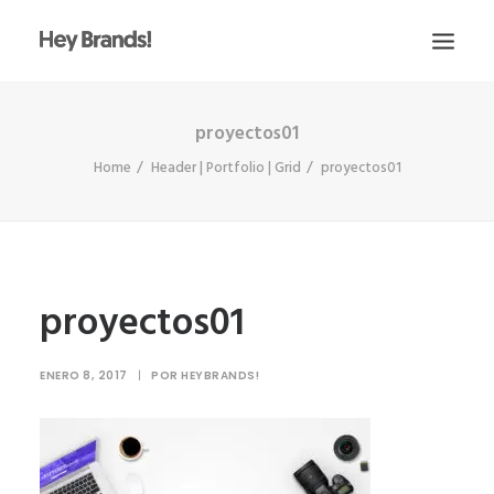
proyectos01
HEY
Home
Header | Portfolio | Grid
proyectos01
CONÓCENOS
¿QUÉ HACEMOS?
PROYECTOS
BLOG
proyectos01
ESCRÍBENOS
ENERO 8, 2017
|
POR
HEYBRANDS!