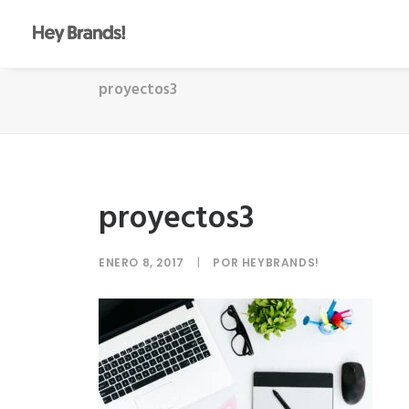
proyectos3
proyectos3
ENERO 8, 2017
|
POR
HEYBRANDS!