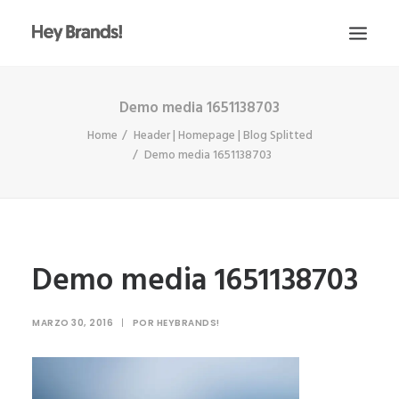
Demo media 1651138703
HEY
Home
Header | Homepage | Blog Splitted
CONÓCENOS
Demo media 1651138703
¿QUÉ HACEMOS?
PROYECTOS
BLOG
Demo media 1651138703
ESCRÍBENOS
MARZO 30, 2016
|
POR
HEYBRANDS!