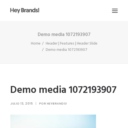
Demo media 1072193907
HEY
Home
Header | Features | Header Slide
CONÓCENOS
Demo media 1072193907
¿QUÉ HACEMOS?
PROYECTOS
BLOG
Demo media 1072193907
ESCRÍBENOS
JULIO 13, 2015
|
POR
HEYBRANDS!