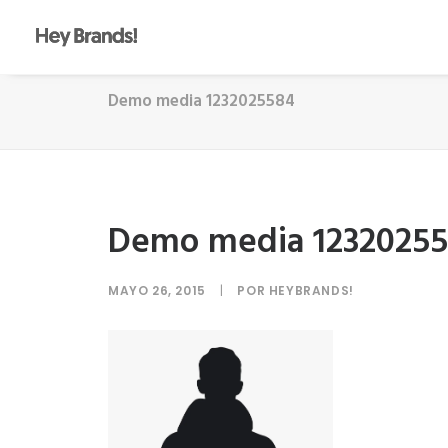
Demo media 1232025584
Demo media 1232025
MAYO 26, 2015
|
POR
HEYBRANDS!