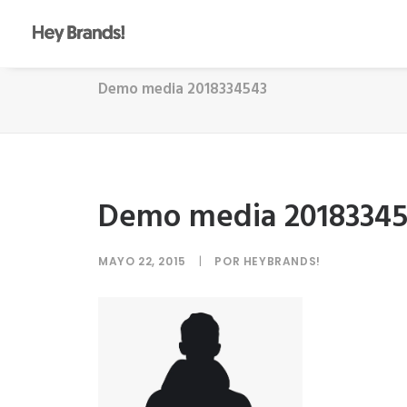
Demo media 2018334543
Demo media 2018334
MAYO 22, 2015
|
POR
HEYBRANDS!