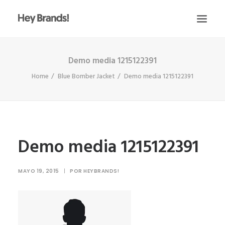
Demo media 1215122391
HEY
Home
Blue Bomber Jacket
Demo media 1215122391
CONÓCENOS
¿QUÉ HACEMOS?
PROYECTOS
BLOG
Demo media 1215122391
ESCRÍBENOS
MAYO 19, 2015
|
POR
HEYBRANDS!