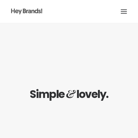
HEY
CONÓCENOS
¿QUÉ HACEMOS?
PROYECTOS
BLOG
&
Simple
lovely.
ESCRÍBENOS