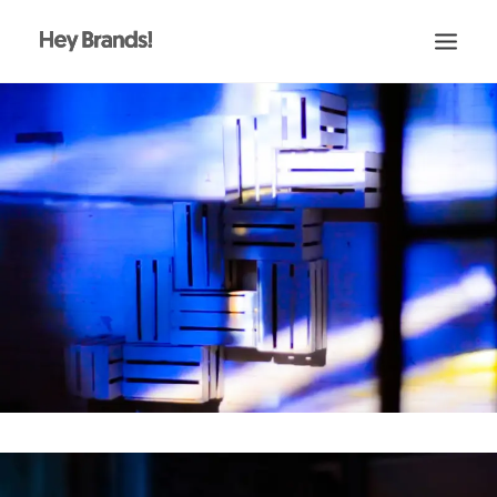
HEY
CONÓCENOS
¿QUÉ HACEMOS?
PROYECTOS
BLOG
ESCRÍBENOS