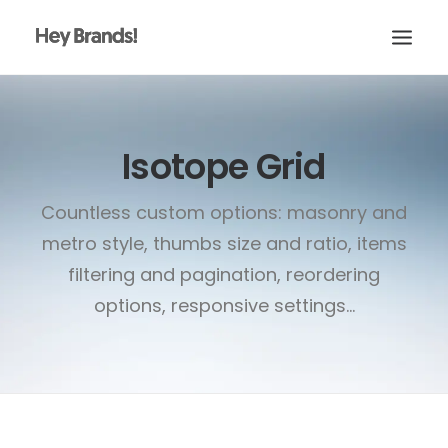
HEY
Isotope Grid
CONÓCENOS
¿QUÉ HACEMOS?
Countless custom options: masonry and
PROYECTOS
metro style, thumbs size and ratio, items
BLOG
filtering and pagination, reordering
ESCRÍBENOS
options, responsive settings...