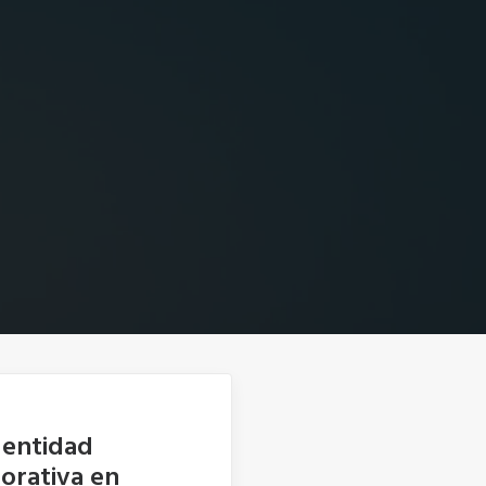
dentidad
orativa en