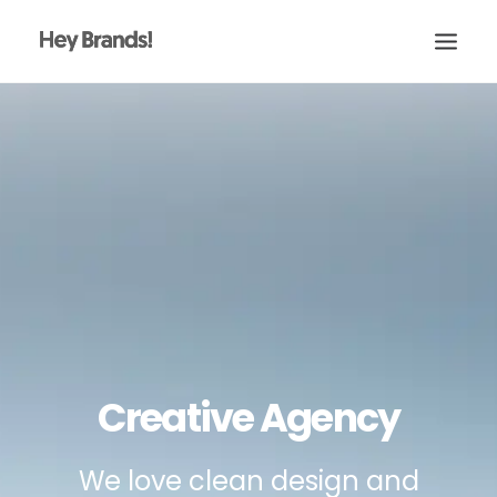
HEY
CONÓCENOS
¿QUÉ HACEMOS?
PROYECTOS
BLOG
ESCRÍBENOS