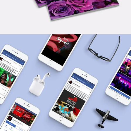
Vídeo & Post Producción
,
Diseño Gráfico
,
Redes Sociales
,
Fotografía