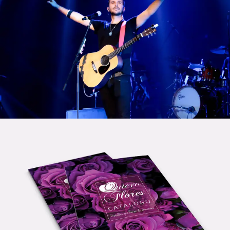
Vídeo & Post Producción
,
Diseño Gráfico
,
Redes Sociales
Diseño Gráfico
,
Redes Sociales
,
Fotografía
,
Diseño Web