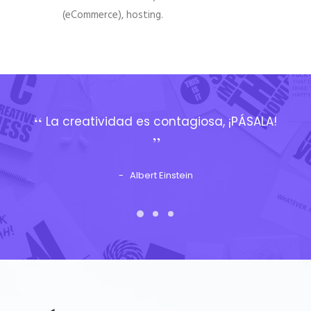
(eCommerce), hosting.
La creatividad es contagiosa, ¡PÁSALA!
Albert Einstein