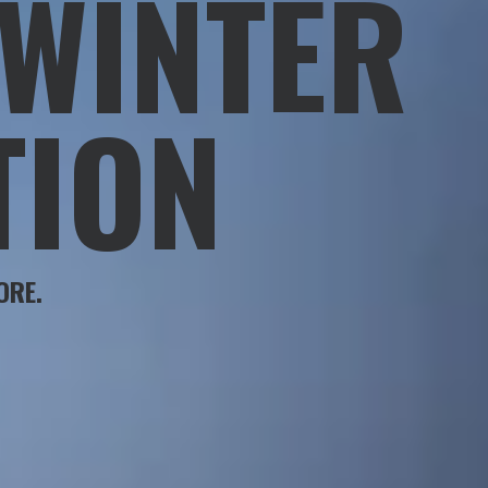
WINTER
TION
ORE.