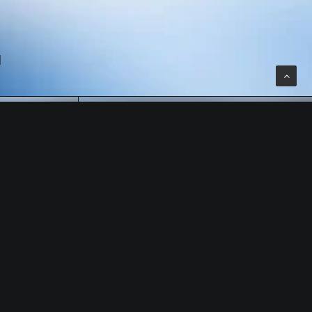
N
BRAND